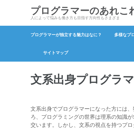
コ
プログラマーのあれこ
ン
人によって悩みも働き方も目指す方向性もさまざま
テ
ン
プログラマーが独立する魅力はなに？
多様なプ
ツ
へ
ス
サイトマップ
キ
ッ
文系出身プログラ
プ
(Enter
を
押
す)
文系出身でプログラマーになった方には、
ろ、プログラミングの世界は理系の知識が
交います。しかし、文系の視点を持つプロ