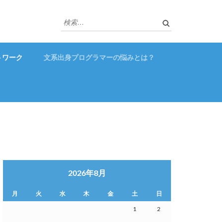
検
索:
トワーク
文系出身プログラマーの悩みとは？
2026年8月
月
火
水
木
金
土
日
1
2